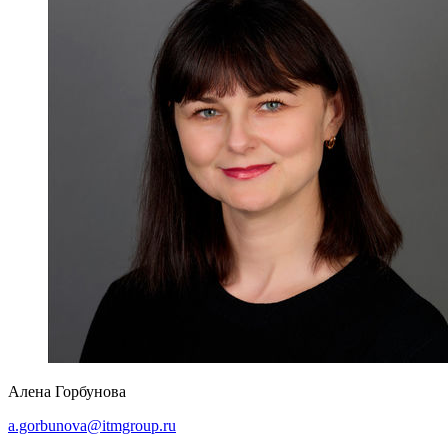
Алена Горбунова
a.gorbunova@itmgroup.ru