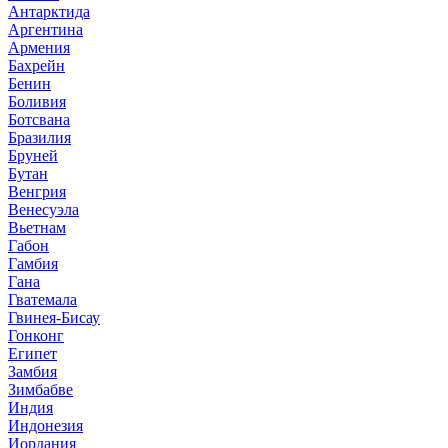
Антарктида
Аргентина
Армения
Бахрейн
Бенин
Боливия
Ботсвана
Бразилия
Бруней
Бутан
Венгрия
Венесуэла
Вьетнам
Габон
Гамбия
Гана
Гватемала
Гвинея-Бисау
Гонконг
Египет
Замбия
Зимбабве
Индия
Индонезия
Иордания