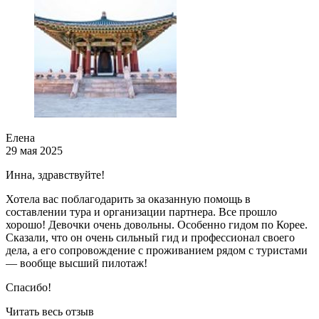
2
М
Х
л
о
в
о
т
Елена
29 мая 2025
Б
Т
Инна, здравствуйте!
в
Хотела вас поблагодарить за оказанную помощь в
У
составлении тура и организации партнера. Все прошло
хорошо! Девочки очень довольны. Особенно гидом по Корее.
Ч
Сказали, что он очень сильный гид и профессионал своего
дела, а его сопровождение с проживанием рядом с туристами
— вообще высший пилотаж!
Спасибо!
Читать весь отзыв