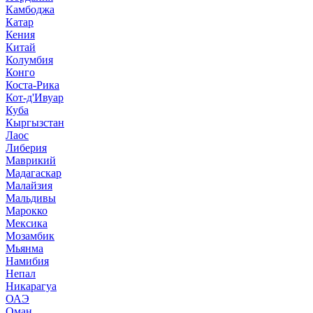
Камбоджа
Катар
Кения
Китай
Колумбия
Конго
Коста-Рика
Кот-д'Ивуар
Куба
Кыргызстан
Лаос
Либерия
Маврикий
Мадагаскар
Малайзия
Мальдивы
Марокко
Мексика
Мозамбик
Мьянма
Намибия
Непал
Никарагуа
ОАЭ
Оман